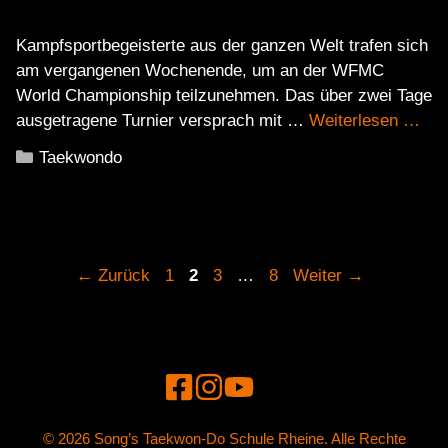
Kampfsportbegeisterte aus der ganzen Welt trafen sich
am vergangenen Wochenende, um an der WFMC
World Championship teilzunehmen. Das über zwei Tage
ausgetragene Turnier versprach mit …
Weiterlesen …
Kategorien
Taekwondo
Seite
Seite
Seite
Seite
←
Zurück
1
2
3
…
8
Weiter
→
© 2026 Song’s Taekwon-Do Schule Rheine. Alle Rechte