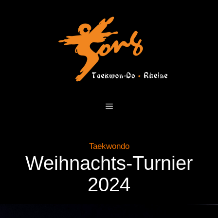
Zum
Inhalt
springen
Menü
Taekwondo
Weihnachts-Turnier
2024