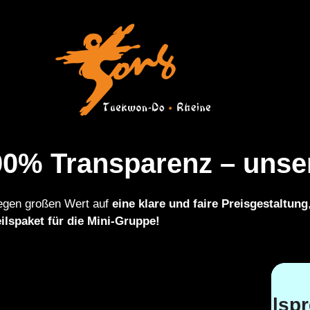
Zum
Inhalt
springen
0% Transparenz – unser
legen großen Wert auf
eine klare und faire Preisgestaltung
ilspaket für die Mini-Gruppe!
Unser Vorteilspr