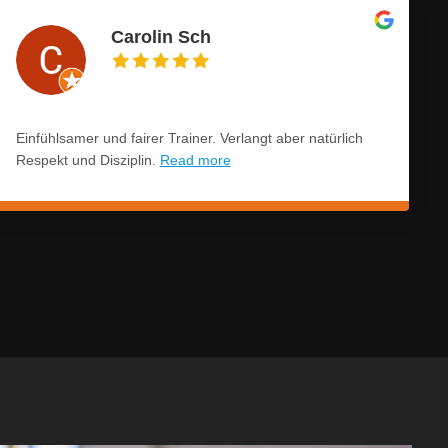
Carolin Sch
Einfühlsamer und fairer Trainer. Verlangt aber natürlich
Respekt und Disziplin.
Read more