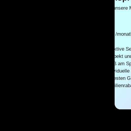
Exklusiv für unsere
35
€
/monat
Effektive S
Respekt und
Spaß am Sp
Individuell
Im festen G
Familienrab