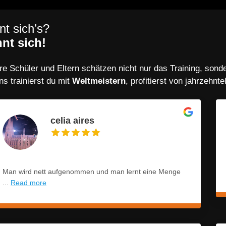
nt sich’s?
nt sich!
e Schüler und Eltern schätzen nicht nur das Training, sond
ns trainierst du mit
Weltmeistern
, profitierst von jahrzehnt
celia aires
Man wird nett aufgenommen und man lernt eine Menge
...
Read more