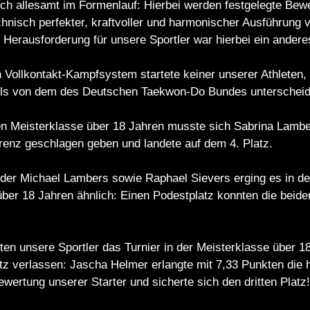
sich allesamt im Formenlauf: Hierbei werden festgelegte Be
chnisch perfekter, kraftvoller und harmonischer Ausführung 
 Herausforderung für unsere Sportler war hierbei ein ande
Vollkontakt-Kampfsystem startete keiner unserer Athleten, 
ls von dem des Deutschen Taekwon-Do Bundes unterscheid
hen Meisterklasse über 18 Jahren musste sich Sabrina Lamb
renz geschlagen geben und landete auf dem 4. Platz.
der Michael Lambers sowie Raphael Sievers erging es in d
ber 18 Jahren ähnlich: Einen Podestplatz konnten die beide
n unsere Sportler das Turnier in der Meisterklasse über 18
tz verlassen: Jascha Helmer erlangte mit 7,33 Punkten die 
wertung unserer Starter und sicherte sich den dritten Platz!