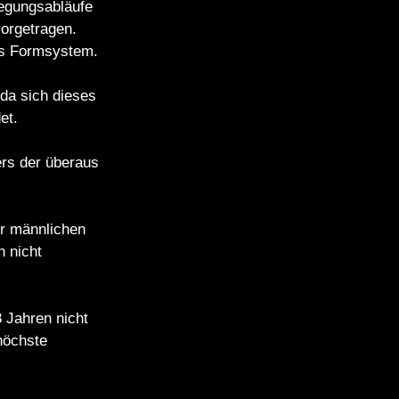
wegungsabläufe
vorgetragen.
res Formsystem.
da sich dieses
et.
ers der überaus
er männlichen
n nicht
 Jahren nicht
höchste