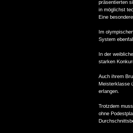
präsentierten 
in möglichst te
Eine besondere
Im olympischen 
System ebenfal
In der weiblic
starken Konkur
Auch ihrem Bru
Meisterklasse ü
erlangen.
Trotzdem musste
ohne Podestpla
Durchschnittsbe