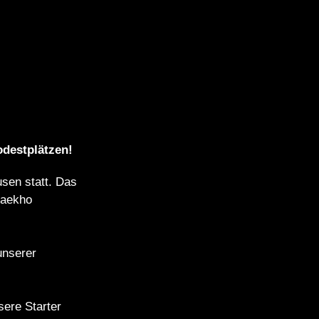
odestplätzen!
sen statt. Das
Baekho
unserer
sere Starter